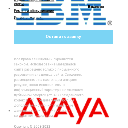
связи
Вакансии
Ремонт и обслуживание
Интернет-магазин
Оставить заявку
Все права защищены и охраняются
законом. Использование материалов
сайта разрешено только с письменного
разрешения владельца сайта. Сведения,
размещенные на настоящем интернет-
ресурсе, носят исключительно
информационный характер и не являются
публичной офертой (ст. 437 Гражданского
кодекса РФ). Убедительная просьба
дополнительно уточнять указанные
данные по электронной почте или
контактным телефонам.
Copyright © 2008-2022